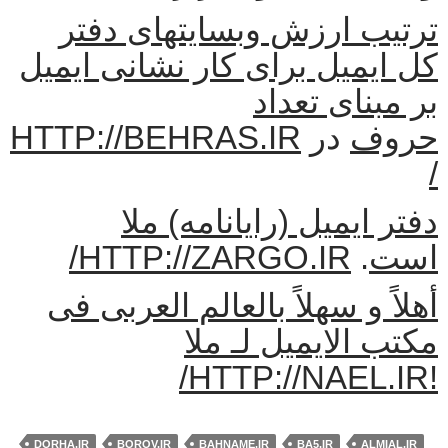
ترتیب ارزش وبسایتهای دفتر
کل ایمیل برای کار نشانی ایمیل
بر مبنای تعداد
حروف
در
HTTP://BEHRAS.IR
/
دفتر ایمیل (رایانامه) ملا
است
.
HTTP://ZARGO.IR/
أهلاً و سهلاً بالعالم العربی فی
مکتب الایمیل لـ ملا
!HTTP://NAEL.IR/
DORHA.IR
BOROV.IR
BAHNAME.IR
BA5.IR
ALMIAL.IR