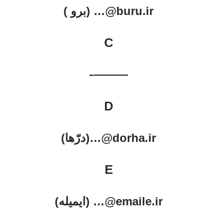
buru.ir@… (برو )
C
———-
D
dorha.ir@…(درّها)
E
emaile.ir@… (ایمیله)