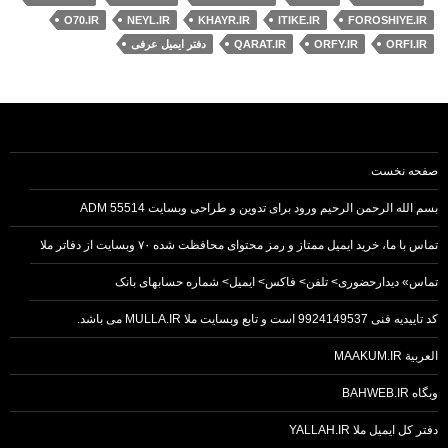
O70.IR
NEYL.IR
KHAYR.IR
ITIKE.IR
FOROSHIYE.IR
ORFI.IR
ORFY.IR
QARAT.IR
دفتر ایمیل عرفی
صفحه نخست
بسم الله الرحمن الرحیم ورود برای تدوین و طراحی وبسایت 55514 ADM
تماس با ما، خرید ایمیل ممتاز و رمز محتوای محافظت شده ۷۰ وبسایت از دفاتر ملا
تماس» دیدارحضوری> تلفن> فاکس> ایمیل> شماره حسابهای بانک
کد تاییدیه فنی 9924149537 است و تابع وبسایت ملا MULLA.IR می باشد.
العربیة MAAKUM.IR
وبگاه BAHWEB.IR
دفتر کل ایمیل ملا YALLAH.IR