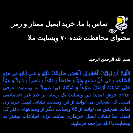
تماس با ما، خرید ایمیل ممتاز و رمز
محتوای محافظت شده ۷۰ وبسایت ملا
بسم الله الرحمن الرحیم
اللّهُمَّ کُنْ لِوَلِیِّکَ الْحُجَّهِ بْنِ الْحَسَن صَلَواتُکَ عَلَیْهِ وَ عَلى آبائِهِ فی هذِهِ
السّاعَهِ وَ فی کُلِّ ساعَهٍ وَلِیّاً وَ حافِظاً وَ قائِداً وَ ناصِراً وَ دَلیلاً وَ عَیْناً
حَتّى تُسْکِنَهُ أَرْضَکَ طَوْعاً وَ تُمَتِّعَهُ فیها طَویلاً به وبسایت عرفی
orfi.ir خوش آمدید! این وبسایت یک رسانه بر خط غیر اختصاصی
است، که اشخاص می توانند از این وبسایت نشانی ایمیل خریداری
نمایند. همچنین می توانند از 69 وبسایت دیگر از وبسایتهای دفتر کل
ایمیل ملا نشانی ایمیل خریداری نمایند. برای اطلاعات بیشتر به
وبسایت یا الله مراجعه فرمایید.