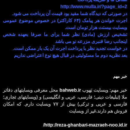
http://www.mulla.ir/?page_id=2
در صورتی که دیدگاه شما مفید بود قیمت آن پرداخت می شود.
اجرت خواندن هر پیامک (۶۴ کاراکتر) در خصوص موضوع عمومی
وبسایت بیستت هزار تومان است.
تشخیص ارزش (مادی) نظر شما برای ما صرفا بعهده شخص
اینجانب رضا قنبری مزرعه نو می باشد
در خواست تجدید نظر با پرداخت اجرت آن یک بار ممکن است.
بعد نظریه دوم ما مسئولیتی در قبال هیچ نوع اعتراضی نداریم
خبر مهم
خبر مهم: وبسایت بَهوب
bahweb.ir
محل معرفی وبسایتهای دفاتر
ملا (تبلیغات دینی؛ فارسی، عربی و انگلیسی) و (وبسایتهای تجاری؛
فارسی و عربی و ترکی) بیش از ۷۷ وبسایت دارم. که امکان
فروش هم دارند.غیر از وبسایت
http://reza-ghanbari-mazraeh-noo.id.ir/