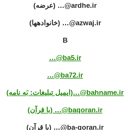
ardhe.ir@… (عرضه)
azwaj.ir@… (خانواده‏ها)
B
ba5.ir@…
ba72.ir@…
bahname.ir@…(ایمیل تبلیغات: بَه نامه)
baqoran.ir@… (با قرآن)
ba-qoran.ir@… (با قرآن)