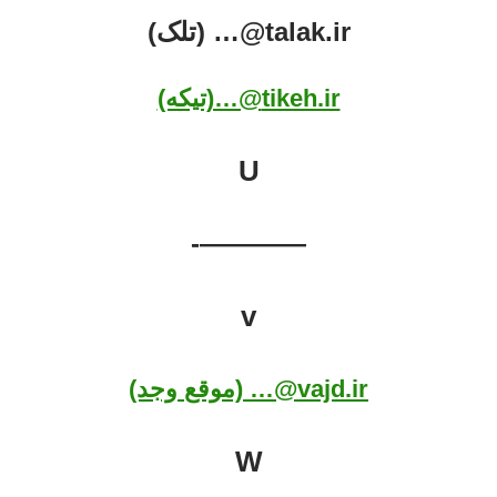
talak.ir@… (تلک)
tikeh.ir@…(تیکه)
U
————-
v
vajd.ir@… (موقع وجد)
W