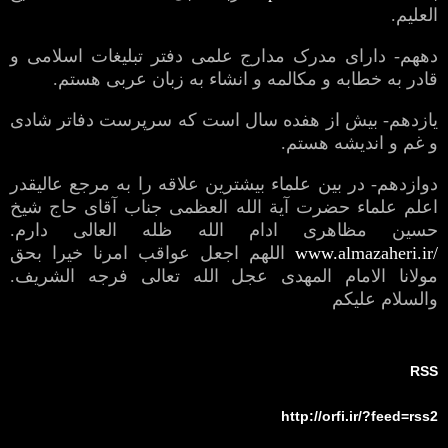
العلیم.
دههم- دارای مدرک مدارج علمی دفتر تبلیغات اسلامی و
قادر به خطابه و مکالمه و انشاء به زبان عربی هستم.
یازدهم- بیش از هفده سال است که سرپرست دفاتر شادی
و غم و اندیشه هستم.
دوازدهم- در بین علماء بیشترین علاقه را به مرجع عالیقدر
اعلم علماء حضرت آیة الله العظمی جناب آقای حاج شیخ
حسین مظاهری ادام الله ظله العالی دارم.
www.almazaheri.ir/
اللهم اجعل عواقب امرنا خیرا بحق
مولانا الامام المهدی عجل الله تعالی فرجه الشریف.
والسلام علیکم
RSS
http://orfi.ir/?feed=rss2