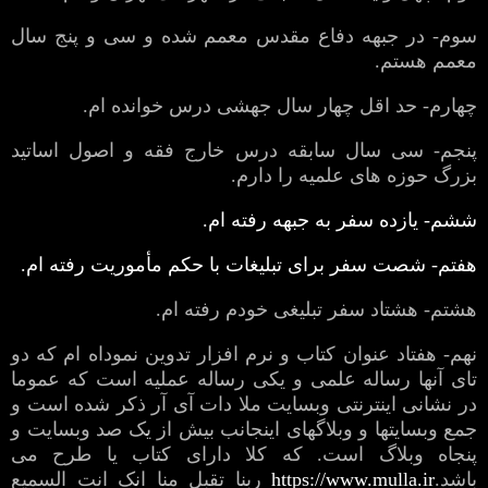
سوم- در جبهه دفاع مقدس معمم شده و سی و پنج سال
معمم هستم.
چهارم- حد اقل چهار سال جهشی درس خوانده ام.
پنجم- سی سال سابقه درس خارج فقه و اصول اساتید
بزرگ حوزه های علمیه را دارم.
ششم- یازده سفر به جبهه رفته ام.
هفتم- شصت سفر برای تبلیغات با حکم مأموریت رفته ام.
هشتم- هشتاد سفر تبلیغی خودم رفته ام.
نهم- هفتاد عنوان کتاب و نرم افزار تدوین نموداه ام که دو
تای آنها رساله علمی و یکی رساله عملیه است که عموما
در نشانی اینترنتی وبسایت ملا دات آی آر ذکر شده است و
جمع وبسایتها و وبلاگهای اینجانب بیش از یک صد وبسایت و
پنجاه وبلاگ است. که کلا دارای کتاب یا طرح می
باشد.
https://www.mulla.ir
ربنا تقبل منا انک انت السمیع