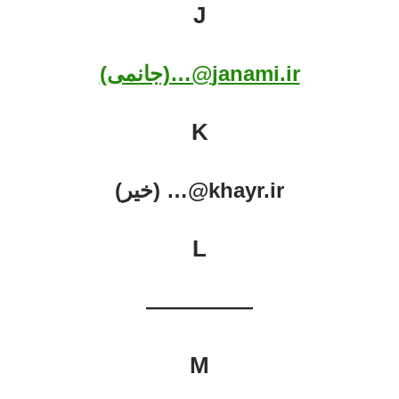
J
janami.ir@…(جانمی)
K
khayr.ir@… (خیر)
L
—————
M