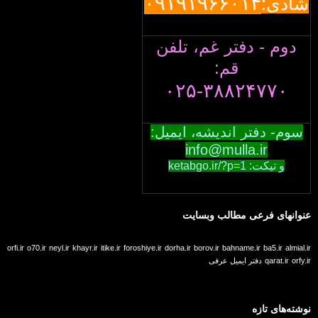
۰۹۱۹۱۹۶۶۰۱۴
شادی:
دوم - دفتر غم، تلفن
قم:
۰۲۵-۳۸۸۲۴۷۷۰
سوم- دفتر اندیشه، ایمیل:
info@mulla.ir
و تیکت: ketabgo.ir/?p=1
عنوانهای فرعی مطالب وبسایت
orfi.ir
o70.ir
neyl.ir
khayr.ir
itike.ir
foroshiye.ir
dorha.ir
borov.ir
bahname.ir
ba5.ir
almial.ir
orfy.ir
qarat.ir
دفتر ایمیل عرفی
نوشته‌های تازه