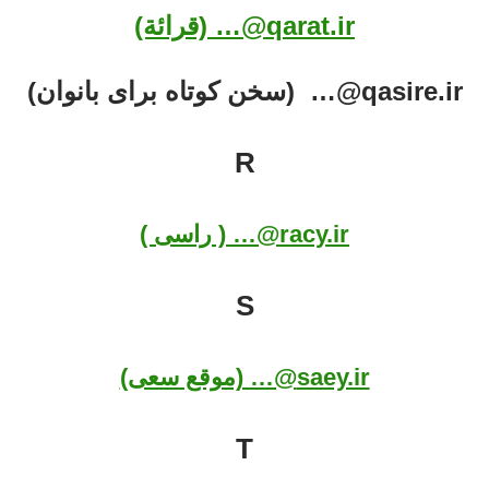
qarat.ir@… (قرائة)
qasire.ir@… (سخن کوتاه برای بانوان)
R
racy.ir@… ( راسی )
S
saey.ir@… (موقع سعی)
T