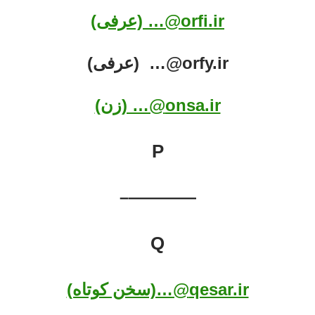
orfi.ir@… (عرفی)
orfy.ir@… (عرفی)
onsa.ir@… (زن)
P
————–
Q
qesar.ir@…(سخن کوتاه)