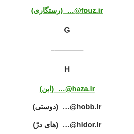
fouz.ir@… (رستگاری)
G
————–
H
haza.ir@… (این)
hobb.ir@… (دوستی)
hidor.ir@… (های درّ)