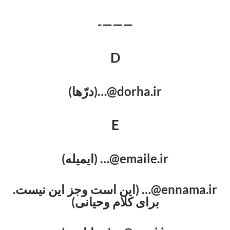
———-
D
dorha.ir@…(درّها)
E
emaile.ir@… (ایمیله)
ennama.ir@… (این است وجز این نیست.
برای کلام وحیانی)