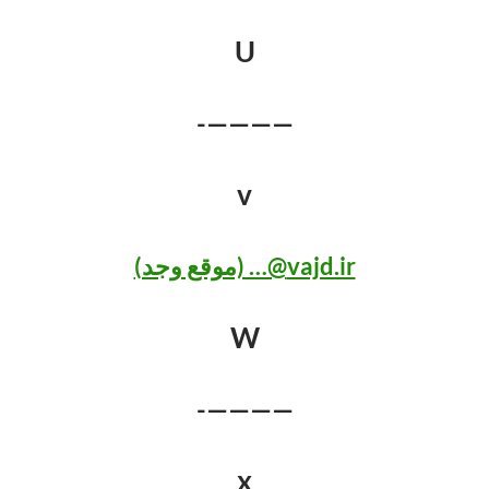
U
————-
v
vajd.ir@… (موقع وجد)
W
————-
x