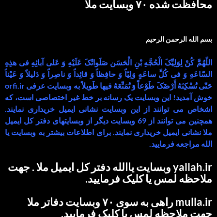
محافظت شده ۷۰ وبسایت ملا
بسم الله الرحمن الرحیم
اللّهُمَّ کُنْ لِوَلِیِّکَ الْحُجَّهِ بْنِ الْحَسَن صَلَواتُکَ عَلَیْهِ وَ عَلى آبائِهِ فی هذِهِ
السّاعَهِ وَ فی کُلِّ ساعَهٍ وَلِیّاً وَ حافِظاً وَ قائِداً وَ ناصِراً وَ دَلیلاً وَ عَیْناً
حَتّى تُسْکِنَهُ أَرْضَکَ طَوْعاً وَ تُمَتِّعَهُ فیها طَویلاً به وبسایت عرفی orfi.ir
خوش آمدید! این وبسایت یک رسانه بر خط غیر اختصاصی است، که
اشخاص می توانند از این وبسایت نشانی ایمیل خریداری نمایند.
همچنین می توانند از 69 وبسایت دیگر از وبسایتهای دفتر کل ایمیل
ملا نشانی ایمیل خریداری نمایند. برای اطلاعات بیشتر به وبسایت یا
الله مراجعه فرمایید.
yallah.ir وبسایت یاالله دفتر کل ایمیل ملا . جهت
ملاحظه لمس یا کلیک فرمایید.
mulla.ir راهی به سوی ۷۰ وبسایت دفاتر ملا
جهت ملاحظه لمس یا کلیک فرمایید.