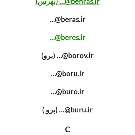
behras.ir@… (بهرس)
beras.ir@…
beres.ir@…
borov.ir@… (برو)
boru.ir@…
buro.ir@…
buru.ir@… (برو )
C