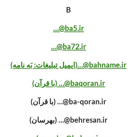
B
ba5.ir@…
ba72.ir@…
bahname.ir@…(ایمیل تبلیغات: بَه نامه)
baqoran.ir@… (با قرآن)
ba-qoran.ir@… (با قرآن)
behresan.ir@… (بهرسان)