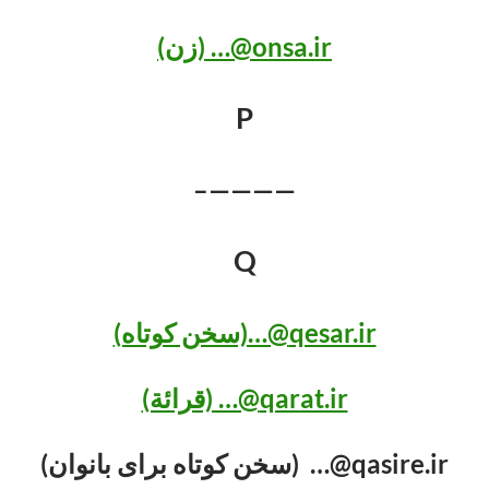
onsa.ir@… (زن)
P
————–
Q
qesar.ir@…(سخن کوتاه)
qarat.ir@… (قرائة)
qasire.ir@… (سخن کوتاه برای بانوان)