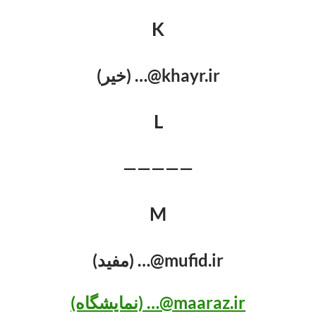
K
khayr.ir@… (خیر)
L
—————
M
mufid.ir@… (مفید)
maaraz.ir@… (نمایشگاه)