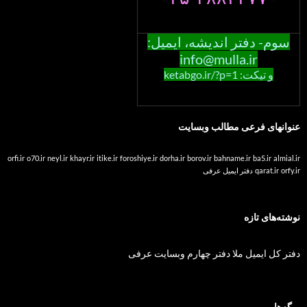
سوم- دفتر اندیشه، ایمیل:
info@mulla.ir
و تیکت: ketabgo.ir/?p=1
عنوانهای فرعی مطالب وبسایت
orfi.ir
o70.ir
neyl.ir
khayr.ir
itike.ir
foroshiye.ir
dorha.ir
borov.ir
bahname.ir
ba5.ir
almial.ir
orfy.ir
qarat.ir
دفتر ایمیل عرفی
نوشته‌های تازه
دفتر کل ایمیل ملا دفتر چهارم وبسایت عرفی
برگه‌ها