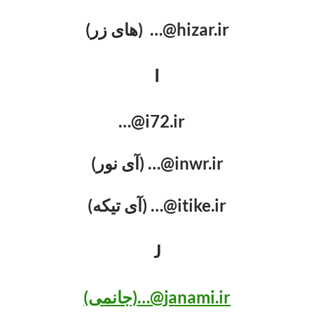
hizar.ir@… (های زر)
I
i72.ir@…
inwr.ir@… (آی نور)
itike.ir@… (آی تیکه)
J
janami.ir@…(جانمی)