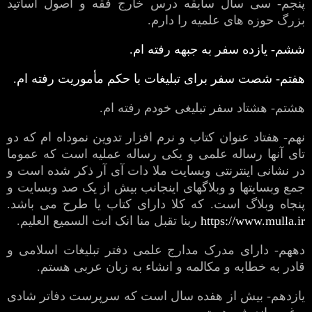
پنجم- سی سال سابقه درس خارج فقه و اصول اساتید
بزرگ حوزه های علمیه را دارم.
ششم- یازده سفر به جبهه رفته ام.
هفتم- شصت سفر برای تبلیغات با حکم مأموریت رفته ام.
هشتم- هشتاد سفر تبلیغی خودم رفته ام.
نهم- هفتاد عنوان کتاب و نرم افزار تدوین نموداه ام که دو
تای آنها رساله علمی و یکی رساله عملیه است که عموما
در نشانی اینترنتی وبسایت ملا دات آی آر ذکر شده است و
جمع وبسایتها و وبلاگهای اینجانب بیش از یک صد وبسایت و
پنجاه وبلاگ است. که کلا دارای کتاب یا طرح می باشد.
https://www.mulla.ir
ربنا تقبل منا انک انت السمیع العلیم.
دههم- دارای مدرک مدارج علمی دفتر تبلیغات اسلامی و
قادر به خطابه و مکالمه و انشاء به زبان عربی هستم.
یازدهم- بیش از هفده سال است که سرپرست دفاتر شادی