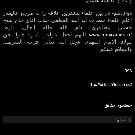
و غم و اندیشه هستم.
دوازدهم- در بین علماء بیشترین علاقه را به مرجع عالیقدر
اعلم علماء حضرت آیة الله العظمی جناب آقای حاج شیخ
حسین مظاهری ادام الله ظله العالی دارم.
www.almazaheri.ir/
اللهم اجعل عواقب امرنا خیرا بحق
مولانا الامام المهدی عجل الله تعالی فرجه الشریف.
والسلام علیکم
RSS
http://orfi.ir/?feed=rss2
جستجوی حقایق
جستجو
برای: