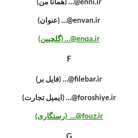
enni.ir@… (همانا من)
envan.ir@… (عنوان)
enqa.ir@… (گلچیین)
F
filebar.ir@… (فایل بر)
foroshiye.ir@… (ایمیل تجارت)
fouz.ir@… (رستگاری)
G