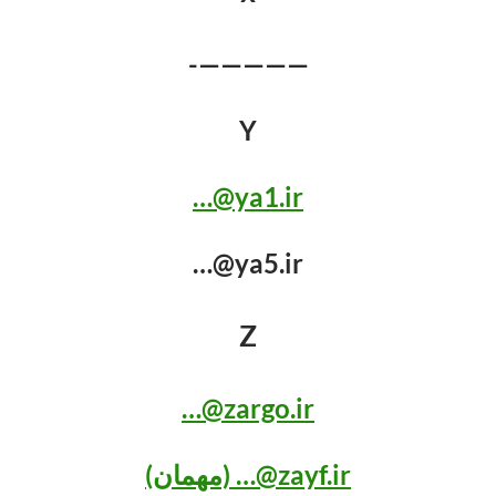
—————-
Y
ya1.ir@…
ya5.ir@…
Z
zargo.ir@…
zayf.ir@… (مهمان)