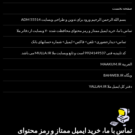
صفحه نخست
بسم الله الرحمن الرحیم ورود برای تدوین و طراحی وبسایت 55514 ADM
تماس با ما، خرید ایمیل ممتاز و رمز محتوای محافظت شده ۷۰ وبسایت از دفاتر ملا
تماس» دیدارحضوری> تلفن> فاکس> ایمیل> شماره حسابهای بانک
کد تاییدیه فنی 9924149537 است و تابع وبسایت ملا MULLA.IR می باشد.
العربیة MAAKUM.IR
وبگاه BAHWEB.IR
دفتر کل ایمیل ملا YALLAH.IR
تماس با ما، خرید ایمیل ممتاز و رمز محتوای