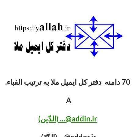
70 دامنه دفتر کل ایمیل ملا به ترتیب الفباء.
A
addin.ir@… (الدّین)
addor.ir@… (الدّرّ)