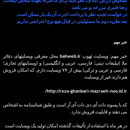
تشخیص ارزش (مادی) نظر شما برای ما صرفا بعهده شخص اینجانب
رضا قنبری مزرعه نو می باشد
در خواست تجدید نظر با پرداخت اجرت آن یک بار ممکن است.
بعد نظریه دوم ما مسئولیتی در قبال هیچ نوع اعتراضی نداریم
خبر مهم
خبر مهم: وبسایت بَهوب
bahweb.ir
محل معرفی وبسایتهای دفاتر
ملا (تبلیغات دینی؛ فارسی، عربی و انگلیسی) و (وبسایتهای تجاری؛
فارسی و عربی و ترکی) بیش از ۷۷ وبسایت دارم. که امکان فروش
هم دارند.غیر از وبسایت
http://reza-ghanbari-mazraeh-noo.id.ir/
که با پسوند دات آی دی دات آی آر است و طبق شناسنامه به اشخاص
می دهند و قابلیت فروش ندارد.
در هر ماه با استفاده از تألیفات گذشته امکان تولید یک وبسایت است