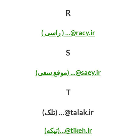
R
racy.ir@… ( راسی )
S
saey.ir@… (موقع سعی)
T
talak.ir@… (تلک)
tikeh.ir@…(تیکه)