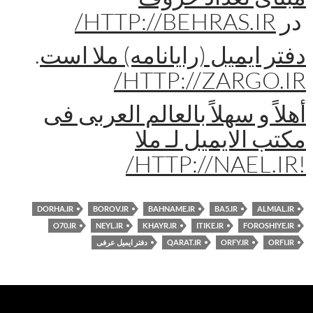
در
HTTP://BEHRAS.IR/
دفتر ایمیل (رایانامه) ملا است
.
HTTP://ZARGO.IR/
أهلاً و سهلاً بالعالم العربی فی
مکتب الایمیل لـ ملا
!HTTP://NAEL.IR/
DORHA.IR
BOROV.IR
BAHNAME.IR
BA5.IR
ALMIAL.IR
O70.IR
NEYL.IR
KHAYR.IR
ITIKE.IR
FOROSHIYE.IR
ORFI.IR
ORFY.IR
QARAT.IR
دفتر ایمیل عرفی