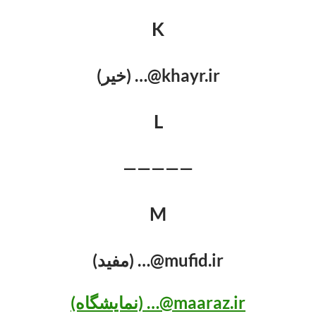
K
khayr.ir@… (خیر)
L
—————
M
mufid.ir@… (مفید)
maaraz.ir@… (نمایشگاه)