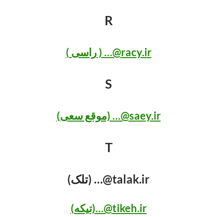
R
racy.ir@… ( راسی )
S
saey.ir@… (موقع سعی)
T
talak.ir@… (تلک)
tikeh.ir@…(تیکه)