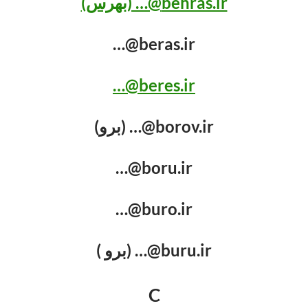
behras.ir@… (بهرس)
beras.ir@…
beres.ir@…
borov.ir@… (برو)
boru.ir@…
buro.ir@…
buru.ir@… (برو )
C