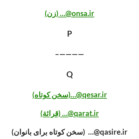
onsa.ir@… (زن)
P
————–
Q
qesar.ir@…(سخن کوتاه)
qarat.ir@… (قرائة)
qasire.ir@… (سخن کوتاه برای بانوان)