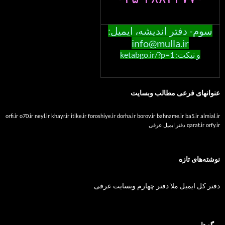
سوم- دفتر اندیشه، ایمیل:
info@mulla.ir
و تیکت: ketabgo.ir/?p=1
عنوانهای فرعی مطالب وبسایت
orfi.ir
o70.ir
neyl.ir
khayr.ir
itike.ir
foroshiye.ir
dorha.ir
borov.ir
bahname.ir
ba5.ir
almial.ir
orfy.ir
qarat.ir
دفتر ایمیل عرفی
نوشته‌های تازه
دفتر کل ایمیل ملا دفتر چهارم وبسایت عرفی
برگه‌ها