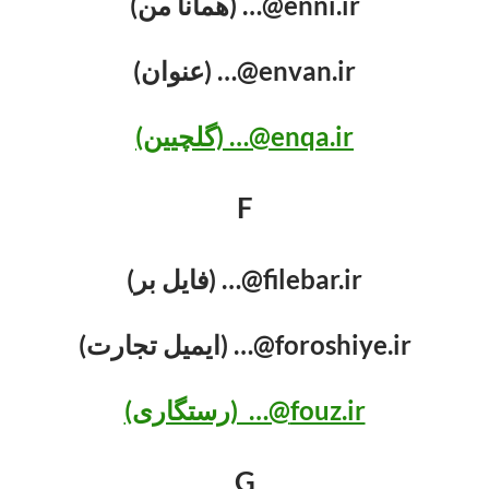
enni.ir@… (همانا من)
envan.ir@… (عنوان)
enqa.ir@… (گلچیین)
F
filebar.ir@… (فایل بر)
foroshiye.ir@… (ایمیل تجارت)
fouz.ir@… (رستگاری)
G