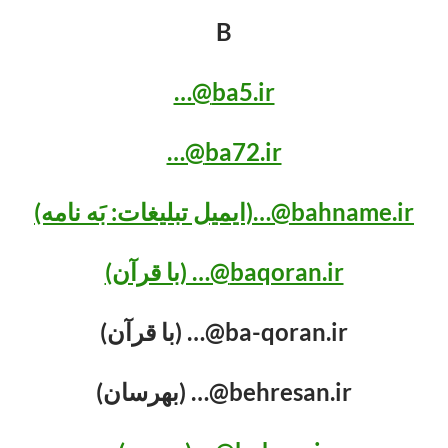
B
ba5.ir@…
ba72.ir@…
bahname.ir@…(ایمیل تبلیغات: بَه نامه)
baqoran.ir@… (با قرآن)
ba-qoran.ir@… (با قرآن)
behresan.ir@… (بهرسان)