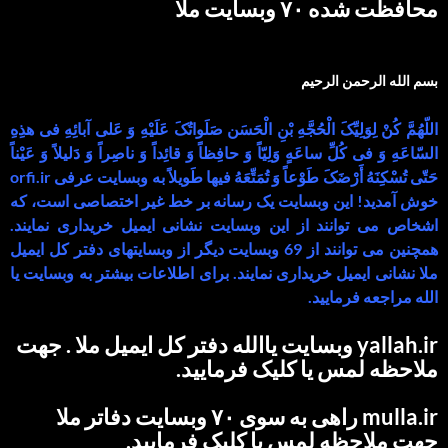
محافظت شده ۷۰ وبسایت ملا
بسم الله الرحمن الرحیم
اللّهُمَّ کُنْ لِوَلِیِّکَ الْحُجَّهِ بْنِ الْحَسَن صَلَواتُکَ عَلَیْهِ وَ عَلى آبائِهِ فی هذِهِ
السّاعَهِ وَ فی کُلِّ ساعَهٍ وَلِیّاً وَ حافِظاً وَ قائِداً وَ ناصِراً وَ دَلیلاً وَ عَیْناً
حَتّى تُسْکِنَهُ أَرْضَکَ طَوْعاً وَ تُمَتِّعَهُ فیها طَویلاً به وبسایت عرفی orfi.ir
خوش آمدید! این وبسایت یک رسانه بر خط غیر اختصاصی است، که
اشخاص می توانند از این وبسایت نشانی ایمیل خریداری نمایند.
همچنین می توانند از 69 وبسایت دیگر از وبسایتهای دفتر کل ایمیل
ملا نشانی ایمیل خریداری نمایند. برای اطلاعات بیشتر به وبسایت یا
الله مراجعه فرمایید.
yallah.ir وبسایت یاالله دفتر کل ایمیل ملا . جهت
ملاحظه لمس یا کلیک فرمایید.
mulla.ir راهی به سوی ۷۰ وبسایت دفاتر ملا
جهت ملاحظه لمس یا کلیک فرمایید.