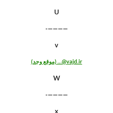
U
————-
v
vajd.ir@… (موقع وجد)
W
————-
x