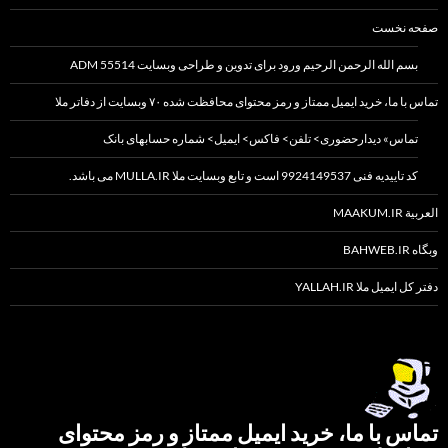
صفحه نخست
بسم الله الرحمن الرحیم ورود برای تدوین و طراحی وبسایت 55514 ADM
تماس با ما، خرید ایمیل ممتاز و رمز محتوای محافظت شده ۷۰ وبسایت از دفاتر ملا
تماس» دیدارحضوری> تلفن> فاکس> ایمیل> شماره حسابهای بانک
کد تاییدیه فنی 9924149537 است و تابع وبسایت ملا MULLA.IR می باشد.
العربیة MAAKUM.IR
وبگاه BAHWEB.IR
دفتر کل ایمیل ملا YALLAH.IR
تماس با ما، خرید ایمیل ممتاز و رمز محتوای