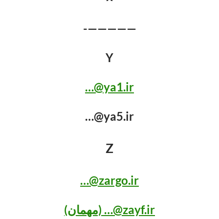
—————-
Y
ya1.ir@…
ya5.ir@…
Z
zargo.ir@…
zayf.ir@… (مهمان)