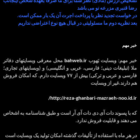
تشخیص ارزش (مادی) نظر شما برای ما صرفا بعهده شخص اینجانب
رضا قنبری مزرعه نو می باشد
در خواست تجدید نظر با پرداخت اجرت آن یک بار ممکن است.
بعد نظریه دوم ما مسئولیتی در قبال هیچ نوع اعتراضی نداریم
خبر مهم
خبر مهم: وبسایت بَهوب
bahweb.ir
محل معرفی وبسایتهای دفاتر
ملا (تبلیغات دینی؛ فارسی، عربی و انگلیسی) و (وبسایتهای تجاری؛
فارسی و عربی و ترکی) بیش از ۷۷ وبسایت دارم. که امکان فروش
هم دارند.غیر از وبسایت
http://reza-ghanbari-mazraeh-noo.id.ir/
که با پسوند دات آی دی دات آی آر است و طبق شناسنامه به اشخاص
می دهند و قابلیت فروش ندارد.
در هر ماه با استفاده از تألیفات گذشته امکان تولید یک وبسایت است