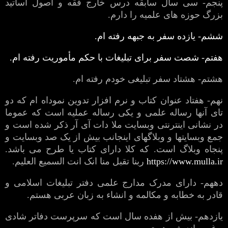
پنجم- سی سال سابقه درس خارج فقه و اصول اساتید
بزرگ حوزه های علمیه را دارم.
ششم- یازده سفر به جبهه رفته ام.
هفتم- شصت سفر برای تبلیغات با حکم مأموریت رفته ام.
هشتم- هشتاد سفر تبلیغی خودم رفته ام.
نهم- هفتاد عنوان کتاب و نرم افزار تدوین نموداه ام که دو
تای آنها رساله علمی و یکی رساله عملیه است که عموما
در نشانی اینترنتی وبسایت ملا دات آی آر ذکر شده است و
جمع وبسایتها و وبلاگهای اینجانب بیش از یک صد وبسایت و
پنجاه وبلاگ است. که کلا دارای کتاب یا طرح می باشد.
https://www.mulla.ir
ربنا تقبل منا انک انت السمیع العلیم.
دههم- دارای مدرک مدارج علمی دفتر تبلیغات اسلامی و
قادر به خطابه و مکالمه و انشاء به زبان عربی هستم.
یازدهم- بیش از هفده سال است که سرپرست دفاتر شادی