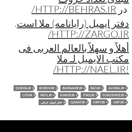
در
HTTP://BEHRAS.IR/
دفتر ایمیل (رایانامه) ملا است
.
HTTP://ZARGO.IR/
أهلاً و سهلاً بالعالم العربی فی
مکتب الایمیل لـ ملا
!HTTP://NAEL.IR/
DORHA.IR
BOROV.IR
BAHNAME.IR
BA5.IR
ALMIAL.IR
O70.IR
NEYL.IR
KHAYR.IR
ITIKE.IR
FOROSHIYE.IR
ORFI.IR
ORFY.IR
QARAT.IR
دفتر ایمیل عرفی