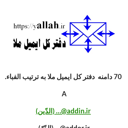
70 دامنه دفتر کل ایمیل ملا به ترتیب الفباء.
A
addin.ir@… (الدّین)
addor.ir@… (الدّرّ)