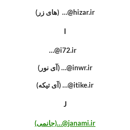
hizar.ir@… (های زر)
I
i72.ir@…
inwr.ir@… (آی نور)
itike.ir@… (آی تیکه)
J
janami.ir@…(جانمی)