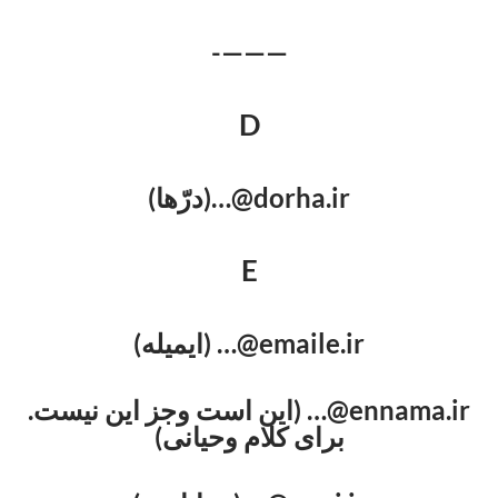
———-
D
dorha.ir@…(درّها)
E
emaile.ir@… (ایمیله)
ennama.ir@… (این است وجز این نیست.
برای کلام وحیانی)