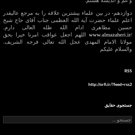
و غم و اندیشه هستم.
دوازدهم- در بین علماء بیشترین علاقه را به مرجع عالیقدر
اعلم علماء حضرت آیة الله العظمی جناب آقای حاج شیخ
حسین مظاهری ادام الله ظله العالی دارم.
www.almazaheri.ir/
اللهم اجعل عواقب امرنا خیرا بحق
مولانا الامام المهدی عجل الله تعالی فرجه الشریف.
والسلام علیکم
RSS
http://orfi.ir/?feed=rss2
جستجوی حقایق
جستجو
برای: