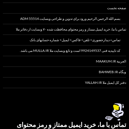
صفحه نخست
بسم الله الرحمن الرحیم ورود برای تدوین و طراحی وبسایت 55514 ADM
تماس با ما، خرید ایمیل ممتاز و رمز محتوای محافظت شده ۷۰ وبسایت از دفاتر ملا
تماس» دیدارحضوری> تلفن> فاکس> ایمیل> شماره حسابهای بانک
کد تاییدیه فنی 9924149537 است و تابع وبسایت ملا MULLA.IR می باشد.
العربیة MAAKUM.IR
وبگاه BAHWEB.IR
دفتر کل ایمیل ملا YALLAH.IR
تماس با ما، خرید ایمیل ممتاز و رمز محتوای