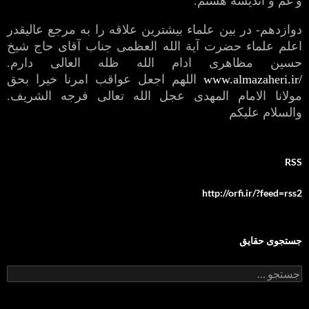
و غم و اندیشه هستم.
دوازدهم- در بین علماء بیشترین علاقه را به مرجع عالیقدر
اعلم علماء حضرت آیة الله العظمی جناب آقای حاج شیخ
حسین مظاهری ادام الله ظله العالی دارم.
www.almazaheri.ir/
اللهم اجعل عواقب امرنا خیرا بحق
مولانا الامام المهدی عجل الله تعالی فرجه الشریف.
والسلام علیکم
RSS
http://orfi.ir/?feed=rss2
جستجوی حقایق
جستجو
برای: