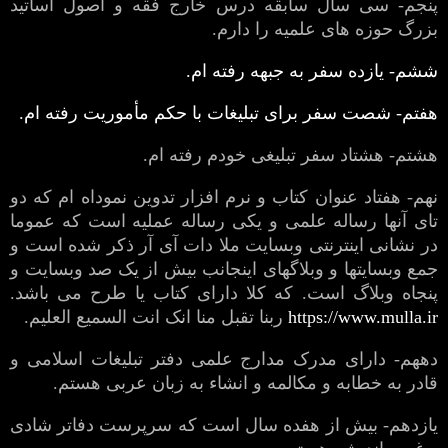
پنجم- سی سال سابقه درس خارج فقه و اصول اساتید
بزرگ حوزه های علمیه را دارم.
ششم- یازده سفر به جبهه رفته ام.
هفتم- شصت سفر برای تبلیغات با حکم مأموریت رفته ام.
هشتم- هشتاد سفر تبلیغی خودم رفته ام.
نهم- هفتاد عنوان کتاب و نرم افزار تدوین نموداه ام که دو
تای آنها رساله علمی و یکی رساله عملیه است که عموما
در نشانی اینترنتی وبسایت ملا دات آی آر ذکر شده است و
جمع وبسایتها و وبلاگهای اینجانب بیش از یک صد وبسایت و
پنجاه وبلاگ است. که کلا دارای کتاب یا طرح می باشد.
https://www.mulla.ir
ربنا تقبل منا انک انت السمیع العلیم.
دههم- دارای مدرک مدارج علمی دفتر تبلیغات اسلامی و
قادر به خطابه و مکالمه و انشاء به زبان عربی هستم.
یازدهم- بیش از هفده سال است که سرپرست دفاتر شادی