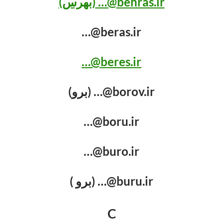
behras.ir@… (بهرس)
beras.ir@…
beres.ir@…
borov.ir@… (برو)
boru.ir@…
buro.ir@…
buru.ir@… (برو )
C