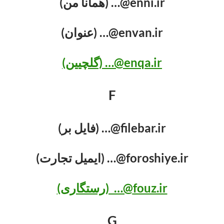
enni.ir@… (همانا من)
envan.ir@… (عنوان)
enqa.ir@… (گلچیین)
F
filebar.ir@… (فایل بر)
foroshiye.ir@… (ایمیل تجارت)
fouz.ir@… (رستگاری)
G