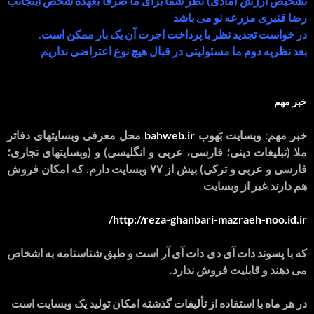
تشخیص ارزش (مادی) نظر شما برای ما صرفا بعهده شخص اینجانب
رضا قنبری مزرعه نو می باشد
در خواست تجدید نظر با پرداخت اجرت آن یک بار ممکن است.
بعد نظریه دوم ما مسئولیتی در قبال هیچ نوع اعتراضی نداریم
خبر مهم
خبر مهم: وبسایت بَهوب
bahweb.ir
محل معرفی وبسایتهای دفاتر
ملا (تبلیغات دینی؛ فارسی، عربی و انگلیسی) و (وبسایتهای تجاری؛
فارسی و عربی و ترکی) بیش از ۷۷ وبسایت دارم. که امکان فروش
هم دارند.غیر از وبسایت
http://reza-ghanbari-mazraeh-noo.id.ir/
که با پسوند دات آی دی دات آی آر است و طبق شناسنامه به اشخاص
می دهند و قابلیت فروش ندارد.
در هر ماه با استفاده از تألیفات گذشته امکان تولید یک وبسایت است