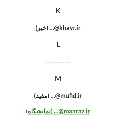
K
khayr.ir@… (خیر)
L
—————
M
mufid.ir@… (مفید)
maaraz.ir@… (نمایشگاه)