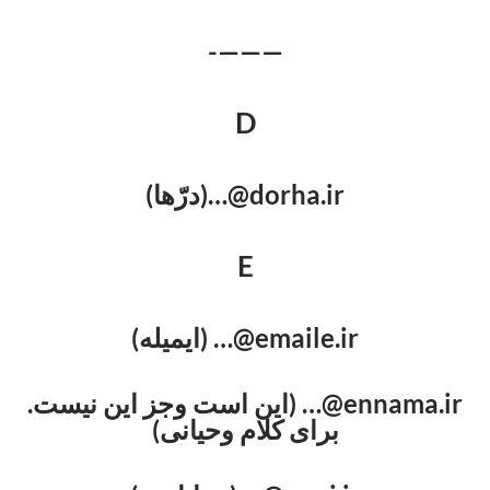
———-
D
dorha.ir@…(درّها)
E
emaile.ir@… (ایمیله)
ennama.ir@… (این است وجز این نیست.
برای کلام وحیانی)