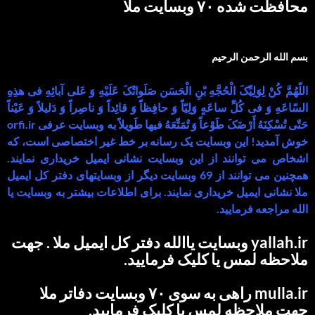
محافظت شده ۷۰ وبسایت ملا
بسم الله الرحمن الرحیم
اللّهُمَّ کُنْ لِوَلِیِّکَ الْحُجَّهِ بْنِ الْحَسَن صَلَواتُکَ عَلَیْهِ وَ عَلى آبائِهِ فی هذِهِ
السّاعَهِ وَ فی کُلِّ ساعَهٍ وَلِیّاً وَ حافِظاً وَ قائِداً وَ ناصِراً وَ دَلیلاً وَ عَیْناً
حَتّى تُسْکِنَهُ أَرْضَکَ طَوْعاً وَ تُمَتِّعَهُ فیها طَویلاً به وبسایت عرفی orfi.ir
خوش آمدید! این وبسایت یک رسانه بر خط غیر اختصاصی است، که
اشخاص می توانند از این وبسایت نشانی ایمیل خریداری نمایند.
همچنین می توانند از 69 وبسایت دیگر از وبسایتهای دفتر کل ایمیل
ملا نشانی ایمیل خریداری نمایند. برای اطلاعات بیشتر به وبسایت یا
الله مراجعه فرمایید.
yallah.ir وبسایت یاالله دفتر کل ایمیل ملا . جهت
ملاحظه لمس یا کلیک فرمایید.
mulla.ir راهی به سوی ۷۰ وبسایت دفاتر ملا
جهت ملاحظه لمس یا کلیک فرمایید.