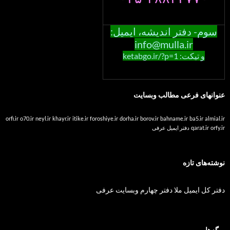
سوم- دفتر اندیشه، ایمیل:
info@mulla.ir
و تیکت: ketabgo.ir/?p=1
عنوانهای فرعی مطالب وبسایت
orfi.ir
o70.ir
neyl.ir
khayr.ir
itike.ir
foroshiye.ir
dorha.ir
borov.ir
bahname.ir
ba5.ir
almial.ir
orfy.ir
qarat.ir
دفتر ایمیل عرفی
نوشته‌های تازه
دفتر کل ایمیل ملا دفتر چهارم وبسایت عرفی
برگه‌ها