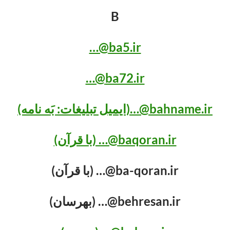
B
ba5.ir@…
ba72.ir@…
bahname.ir@…(ایمیل تبلیغات: بَه نامه)
baqoran.ir@… (با قرآن)
ba-qoran.ir@… (با قرآن)
behresan.ir@… (بهرسان)