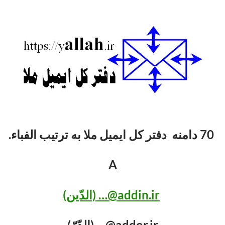
70 دامنه دفتر کل ایمیل ملا به ترتیب الفباء.
A
addin.ir@… (الدّین)
addor.ir@… (الدّرّ)