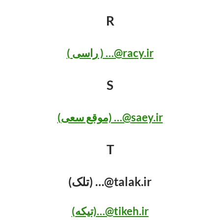
R
racy.ir@… ( راسی )
S
saey.ir@… (موقع سعی)
T
talak.ir@… (تلک)
tikeh.ir@…(تیکه)