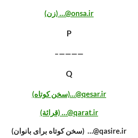
onsa.ir@… (زن)
P
————–
Q
qesar.ir@…(سخن کوتاه)
qarat.ir@… (قرائة)
qasire.ir@… (سخن کوتاه برای بانوان)