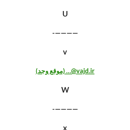
U
————-
v
vajd.ir@… (موقع وجد)
W
————-
x