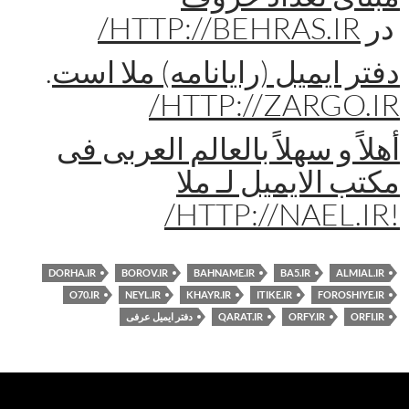
در
HTTP://BEHRAS.IR/
دفتر ایمیل (رایانامه) ملا است
.
HTTP://ZARGO.IR/
أهلاً و سهلاً بالعالم العربی فی
مکتب الایمیل لـ ملا
!HTTP://NAEL.IR/
DORHA.IR
BOROV.IR
BAHNAME.IR
BA5.IR
ALMIAL.IR
O70.IR
NEYL.IR
KHAYR.IR
ITIKE.IR
FOROSHIYE.IR
ORFI.IR
ORFY.IR
QARAT.IR
دفتر ایمیل عرفی