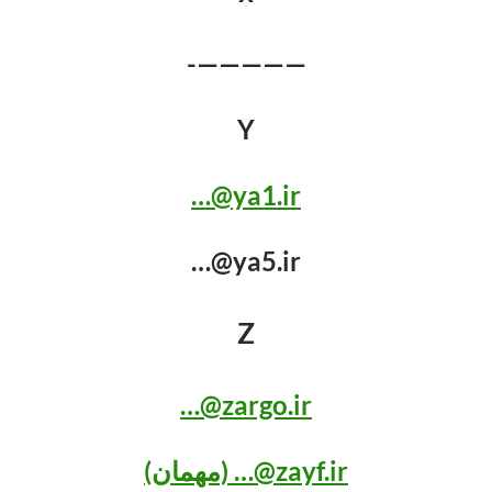
—————-
Y
ya1.ir@…
ya5.ir@…
Z
zargo.ir@…
zayf.ir@… (مهمان)