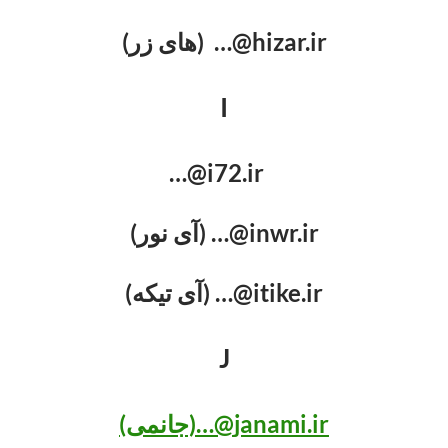
hizar.ir@… (های زر)
I
i72.ir@…
inwr.ir@… (آی نور)
itike.ir@… (آی تیکه)
J
janami.ir@…(جانمی)